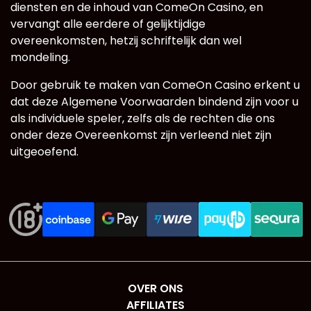
diensten en de inhoud van ComeOn Casino, en
vervangt alle eerdere of gelijktijdige
overeenkomsten, hetzij schriftelijk dan wel
mondeling.
Door gebruik te maken van ComeOn Casino erkent u
dat deze Algemene Voorwaarden bindend zijn voor u
als individuele speler, zelfs als de rechten die ons
onder deze Overeenkomst zijn verleend niet zijn
uitgeoefend.
OVER ONS
AFFILIATES