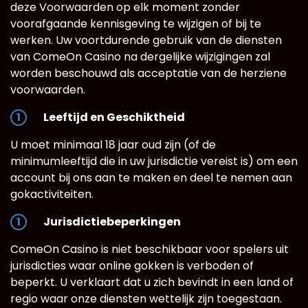
deze Voorwaarden op elk moment zonder
voorafgaande kennisgeving te wijzigen of bij te
werken. Uw voortdurende gebruik van de diensten
van ComeOn Casino na dergelijke wijzigingen zal
worden beschouwd als acceptatie van de herziene
voorwaarden.
Leeftijd en Geschiktheid
U moet minimaal 18 jaar oud zijn (of de
minimumleeftijd die in uw jurisdictie vereist is) om een
account bij ons aan te maken en deel te nemen aan
gokactiviteiten.
Jurisdictiebeperkingen
ComeOn Casino is niet beschikbaar voor spelers uit
jurisdicties waar online gokken is verboden of
beperkt. U verklaart dat u zich bevindt in een land of
regio waar onze diensten wettelijk zijn toegestaan.