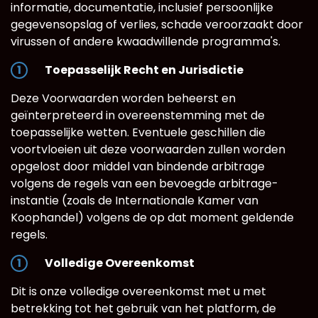
informatie, documentatie, inclusief persoonlijke
gegevensopslag of verlies, schade veroorzaakt door
virussen of andere kwaadwillende programma's.
Toepasselijk Recht en Jurisdictie
Deze Voorwaarden worden beheerst en
geïnterpreteerd in overeenstemming met de
toepasselijke wetten. Eventuele geschillen die
voortvloeien uit deze voorwaarden zullen worden
opgelost door middel van bindende arbitrage
volgens de regels van een bevoegde arbitrage-
instantie (zoals de Internationale Kamer van
Koophandel) volgens de op dat moment geldende
regels.
Volledige Overeenkomst
Dit is onze volledige overeenkomst met u met
betrekking tot het gebruik van het platform, de