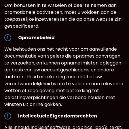
Om bonussen in te wisselen of deel te nemen aan
promotionele activiteiten, moet u voldoen aan de
toepasselijke inzetvereisten die op onze website zijn
gespecificeerd.
Opnamebeleid
We behouden ons het recht voor om aanvullende
documentatie van spelers die opnames aanvragen
te verzoeken, en kunnen opnamelimieten opleggen
op basis van uw accountgeschiedenis en andere
factoren. Houd er rekening mee dat het uw
verantwoordelijkheid is om te voldoen aan relevante
wetten of regelgeving met betrekking tot
belastingverplichtingen die verband houden met
winsten uit online gokken.
Intellectuele Eigendomsrechten
Alle inhoud, inclusief software, graphics, logo's, tekst,