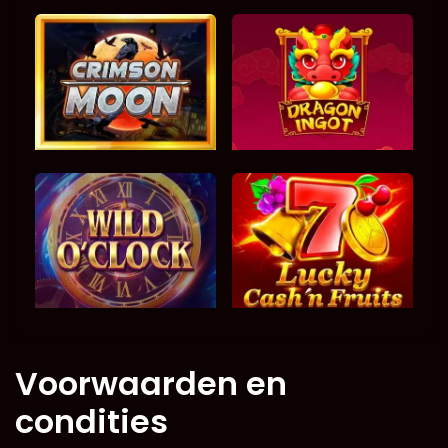
Voorwaarden en
condities